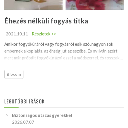
Éhezés nélküli fogyás titka
2021.10.11
Részletek >>
Amikor fogyókúráról vagy fogyásról esik szó, nagyon sok
embernek a koplalás, az éhség jut az eszébe. És nyilván azért,
mert már próbált fogyókúrázni ezzel a módszerrel, és rosszak ...
Biocom
LEGUTÓBBI ÍRÁSOK
Biztonságos utazás gyerekkel
2026.07.07