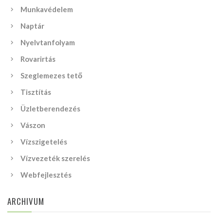
Munkavédelem
Naptár
Nyelvtanfolyam
Rovarirtás
Szeglemezes tető
Tisztítás
Üzletberendezés
Vászon
Vízszigetelés
Vízvezeték szerelés
Webfejlesztés
ARCHIVUM