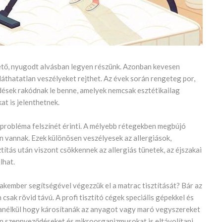
tető, nyugodt alvásban legyen részünk. Azonban kevesen
láthatatlan veszélyeket rejthet. Az évek során rengeteg por,
ődések rakódnak le benne, amelyek nemcsak esztétikailag
t is jelenthetnek.
a probléma felszínét érinti. A mélyebb rétegekben megbújó
en vannak. Ezek különösen veszélyesek az allergiások,
tás után viszont csökkennek az allergiás tünetek, az éjszakai
lhat.
zakember segítségével végezzük el a matrac tisztítását? Bár az
 csak rövid távú. A profi tisztító cégek speciális gépekkel és
 anélkül hogy károsítanák az anyagot vagy maró vegyszereket
n szennyeződéseket és mikroorganizmusokat is eltávolítani,