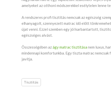
amelyeket az otthoni módszerekkel esélytelen lenne telj
A rendszeres profi tisztítás nemcsak az egészség szem
elhanyagolt, szennyezett matrac idő előtt tönkremehet
újat venni. Ezzel szemben egy jól karbantartott, tisztí
egészséges alvást.
Összességében az
ágy matrac tisztítása
nem luxus, ha
mindennapi komfortunkba. Egy tiszta matrac nemcsak fr
javítja.
Tisztítás