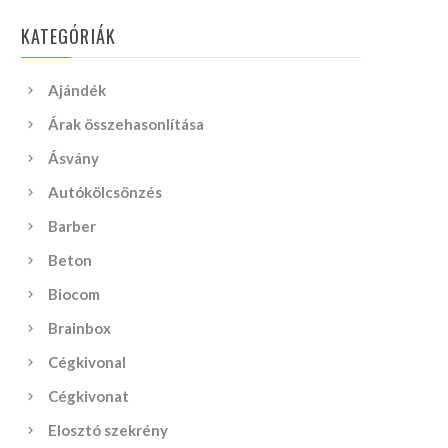
KATEGÓRIÁK
Ajándék
Árak összehasonlítása
Ásvány
Autókölcsönzés
Barber
Beton
Biocom
Brainbox
Cégkivonal
Cégkivonat
Elosztó szekrény