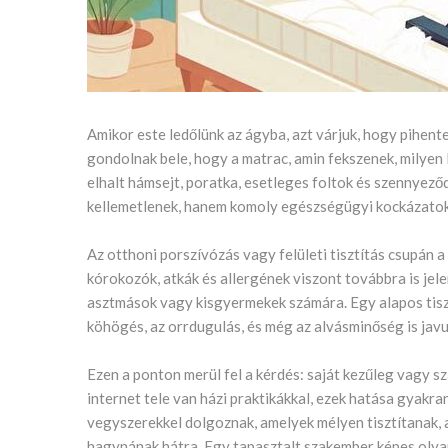
Amikor este ledőlünk az ágyba, azt várjuk, hogy pihen
gondolnak bele, hogy a matrac, amin fekszenek, milyen 
elhalt hámsejt, poratka, esetleges foltok és szennyez
kellemetlenek, hanem komoly egészségügyi kockázatoka
Az otthoni porszívózás vagy felületi tisztítás csupán 
kórokozók, atkák és allergének viszont továbbra is jel
asztmások vagy kisgyermekek számára. Egy alapos tisztí
köhögés, az orrdugulás, és még az alvásminőség is javu
Ezen a ponton merül fel a kérdés: saját kezűleg vagy s
internet tele van házi praktikákkal, ezek hatása gyakran
vegyszerekkel dolgoznak, amelyek mélyen tisztítanak,
hagynának hátra. Egy tapasztalt szakember képes olya