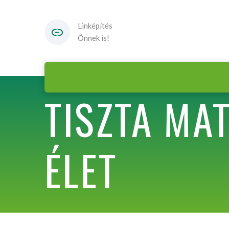
Linképítés
Önnek is!
TISZTA MA
ÉLET