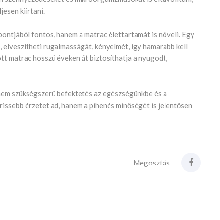
esen kiirtani.
pontjából fontos, hanem a matrac élettartamát is növeli. Egy
, elveszítheti rugalmasságát, kényelmét, így hamarabb kell
tott matrac hosszú éveken át biztosíthatja a nyugodt,
nem szükségszerű befektetés az egészségünkbe és a
issebb érzetet ad, hanem a pihenés minőségét is jelentősen
Megosztás