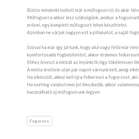
Biztos mindenki hallott már a műfogsorról, és akár látot
Műfogsorra akkor lesz szükségünk, amikor a fogsorunbó
erővel, egy komplett műfogsort lehet készíttetni.
Azonban ne várjuk nagyon ezt a pillanatot, a saját fogn
Szóval ha már így jártunk, hogy alul vagy felül már nin
komfortosabb fogbeültetést, akkor érdemes felkeresni
Ehhez leveszi a mintát az ínyűnkről, hgy tökéletesen ill
A minta levétele után pár napot várnunk kell, amíg elk
Ha elkészült, akkor kell újra felkeresni a fogorvost, ak
Ha esetleg valahol nem jól illeszkedik, akkor valamenny
használható új műfogsorunk legyen
Fogorvos