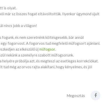
t is olyat.
l már sz összes fogat eltávolították. Ilyenkor úgymond újult
ál nincs jobb a világon!
cs fogunk, és nem szeretnénk költésgesebb, bár annál
 egy fogorvost. A fogorvos tud megfelelő műfogsort ajánlani.
eszkedjen az elkészülő új
műfogsor
.
észül nekünk a személyre szabott műfogsorunk.
i a helyére próbálja azt, és megteszi az esetleges korrekciókat.
it tud még az orvos rajta alakítani, hogy kényelmes, és jól
Megosztás