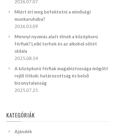
2026.07.07
Miért éri meg befektetni a minőségi
munkaruhába?
2026.03.09
Mennyi nyomás alatt élnek a középkorú
férfiak? Lelki terhek és az alkohol sötét
oldala
2025.08.14
A középkorú férfiak magabiztossága mögött
rejlő titkok: határozottság és belső
bizonytalanság
2025.07.25
KATEGÓRIÁK
Ajándék