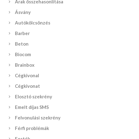
Árak összehasonlítása
Ásvány
Autókölcsönzés
Barber
Beton
Biocom
Brainbox
Cégkivonal
Cégkivonat
Elosztó szekrény
Emelt díjas SMS
Felvonulási szekrény
Férfi problémák
Festék