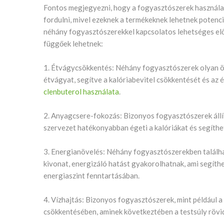
Fontos megjegyezni, hogy a fogyasztószerek használata
fordulni, mivel ezeknek a termékeknek lehetnek potenci
néhány fogyasztószerekkel kapcsolatos lehetséges elő
függőek lehetnek:
1. Étvágycsökkentés: Néhány fogyasztószerek olyan ö
étvágyat, segítve a kalóriabevitel csökkentését és az 
clenbuterol használata
.
2. Anyagcsere-fokozás: Bizonyos fogyasztószerek állító
szervezet hatékonyabban égeti a kalóriákat és segíthe
3. Energianövelés: Néhány fogyasztószerekben találhat
kivonat, energizáló hatást gyakorolhatnak, ami segíthe
energiaszint fenntartásában.
4. Vízhajtás: Bizonyos fogyasztószerek, mint például a
csökkentésében, aminek következtében a testsúly rövi