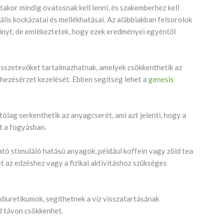
kor mindig óvatosnak kell lenni, és szakemberhez kell
ális kockázatai és mellékhatásai. Az alábbiakban felsorolok
nyt, de emlékeztetek, hogy ezek eredményei egyéntől
sszetevőket tartalmazhatnak, amelyek csökkenthetik az
éhezésérzet kezelését. Ebben segítség lehet a
genesis
lag serkenthetik az anyagcserét, ami azt jelenti, hogy a
t a fogyásban.
ó stimuláló hatású anyagok, például koffein vagy zöld tea
t az edzéshez vagy a fizikai aktivitáshoz szükséges
 diuretikumok, segíthetnek a víz visszatartásának
d távon csökkenhet.