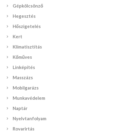
Gépkölcsönző
Hegesztés
Hőszigetelés
Kert
Klímatisztítás
Kőműves
Linképítés
Masszázs
Mobilgarázs
Munkavédelem
Naptár
Nyelvtanfolyam
Rovarirtás