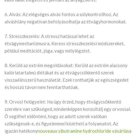
6. Alvás: Az elégséges alvás fontos a súlykontrollhoz. Az
alváshiány negatívan befolyásolhatja az étvágyhormonokat.
7. Stresszkezelés: A stressz hatással lehet az
étvágymechanizmusra. Keress stresszkezelési módszereket,
például meditációt, jóga, vagy mélylégzést.
8. Kerüld az extrém megoldásokat: Kerüld az extrém alacsony
kalóriatartalmú diétákat és az étvágycsökkentő szerek
visszaélésszerű használatát. Ezek ronthatják az egészségedet
és hosszú távon nem fenntarthatóak.
9. Orvosi felügyelet: Ha úgy érzed, hogy étvágycsökkentő
szerekre van szükséged, mindenképpen konzultálj egy orvossal.
Ő segíthet eldönteni, hogy az adott szerek valóban
szükségesek-e, és figyelemmel kísérheti a folyamatot. Az
igazán hatékony
nouveaux sibutramine hydrochloride vásárlása