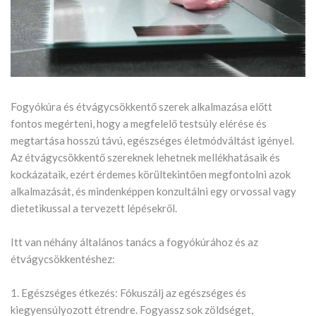
Fogyókúra és étvágycsökkentő szerek alkalmazása előtt
fontos megérteni, hogy a megfelelő testsúly elérése és
megtartása hosszú távú, egészséges életmódváltást igényel.
Az étvágycsökkentő szereknek lehetnek mellékhatásaik és
kockázataik, ezért érdemes körültekintően megfontolni azok
alkalmazását, és mindenképpen konzultálni egy orvossal vagy
dietetikussal a tervezett lépésekről.
Itt van néhány általános tanács a fogyókúrához és az
étvágycsökkentéshez:
1. Egészséges étkezés: Fókuszálj az egészséges és
kiegyensúlyozott étrendre. Fogyassz sok zöldséget,