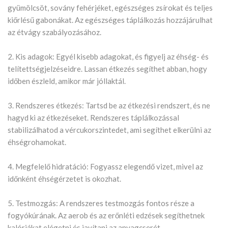
gyümölcsöt, sovány fehérjéket, egészséges zsírokat és teljes
kiőrlésű gabonákat. Az egészséges táplálkozás hozzájárulhat
az étvágy szabályozásához.
2. Kis adagok: Egyél kisebb adagokat, és figyelj az éhség- és
telítettségjelzéseidre. Lassan étkezés segíthet abban, hogy
időben észleld, amikor már jóllaktál.
3. Rendszeres étkezés: Tartsd be az étkezési rendszert, és ne
hagyd ki az étkezéseket. Rendszeres táplálkozással
stabilizálhatod a vércukorszintedet, ami segíthet elkerülni az
éhségrohamokat.
4. Megfelelő hidratáció: Fogyassz elegendő vizet, mivel az
időnként éhségérzetet is okozhat.
5. Testmozgás: A rendszeres testmozgás fontos része a
fogyókúrának. Az aerob és az erőnléti edzések segíthetnek
kalóriákat elégetni és javítani az anyagcserét.