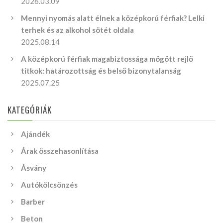
2026.03.09
Mennyi nyomás alatt élnek a középkorú férfiak? Lelki
terhek és az alkohol sötét oldala
2025.08.14
A középkorú férfiak magabiztossága mögött rejlő
titkok: határozottság és belső bizonytalanság
2025.07.25
KATEGÓRIÁK
Ajándék
Árak összehasonlítása
Ásvány
Autókölcsönzés
Barber
Beton