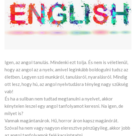
Igen, az angol tanulás. Mindenki ezt tolja. És nem is véletlenül,
hogy az angol az a nyelv, amivel leginkább boldogulni tudsz az
életben. Legyen szó munkáról, tanulásról, nyaralásról. Mindig
ott lesz, hogy hú, az angol nyelvtudásra tényleg nagy szükség
vab!
És ha a suliban nem tudtad megtanulni a nyelvet, akkor
kénytelen leszel egy angol tanfolyamot keresni. Na igen, de
milyet is?
Vannak magántanárok. Hű, horror áron kapsz magánórát.
Szóval ha nem vagy nagyon eleresztve pénzügyileg, akkor jobb
az angol tanfolyamok felé kacsintgatni.