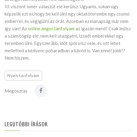
Itt viszont ismér válaszút elé kerülsz. Ugyanis, sokan úgy
képzelik ezt el, hogy be kell ülni egy oktatóterembe egy csomó
emberrel, és végigülni az órát. Azonban ez manapság már nem
így van! Az
online angol tanfolyam
az igazán menő! Csak leülsz
a számítógép elé, nem kell utazgatni, izzadt emberekkel egy
teremben ülni. Egyszerűbb, időt spórolsz vele, és ott lehet
melletted a kedvenc poharadban a kávéd is. Van ennél jobb!?
Nem hiszem.
Nyelvtanfolyam
Megosztás
LEGUTÓBBI ÍRÁSOK