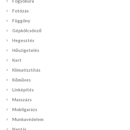
Fogyókúra
Fotózás
Függöny
Gépkölcsönző
Hegesztés
Hőszigetelés
Kert
Klímatisztítás
Kőműves
Linképítés
Masszázs
Mobilgarázs
Munkavédelem
Naptár