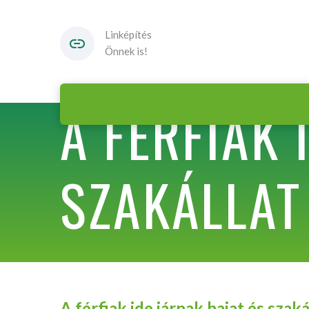
Linképítés
Önnek is!
A FÉRFIAK 
SZAKÁLLAT
A férfiak ide járnak hajat és szaká