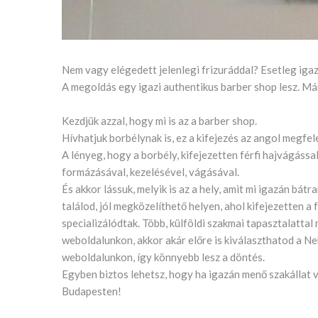
Nem vagy elégedett jelenlegi frizuráddal? Esetleg ig
A megoldás egy igazi authentikus barber shop lesz. Má
Kezdjük azzal, hogy mi is az a barber shop.
Hívhatjuk borbélynak is, ez a kifejezés az angol megfele
A lényeg, hogy a borbély, kifejezetten férfi hajvágássa
formázásával, kezelésével, vágásával.
És akkor lássuk, melyik is az a hely, amit mi igazán bát
találod, jól megközelíthető helyen, ahol kifejezetten a 
specializálódtak. Több, külföldi szakmai tapasztalattal
weboldalunkon, akkor akár előre is kiválaszthatod a Ne
weboldalunkon, így könnyebb lesz a döntés.
Egyben biztos lehetsz, hogy ha igazán menő szakállat v
Budapesten!