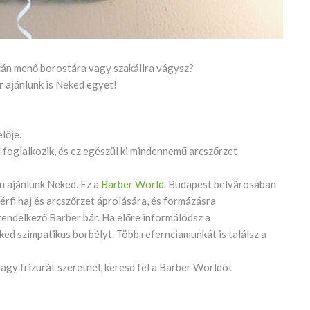
azán menő borostára vagy szakállra vágysz?
r ajánlunk is Neked egyet!
lője.
l foglalkozik, és ez egészül ki mindennemű arcszőrzet
ran ajánlunk Neked. Ez a
Barber World
. Budapest belvárosában
férfi haj és arcszőrzet áprolására, és formázásra
 rendelkező Barber bár. Ha előre informálódsz a
ked szimpatikus borbélyt. Több refernciamunkát is találsz a
agy frizurát szeretnél, keresd fel a Barber Worldöt