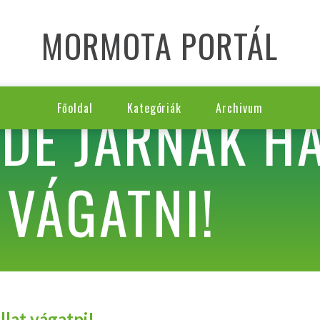
MORMOTA PORTÁL
IDE JÁRNAK HA
Főoldal
Kategóriák
Archivum
 VÁGATNI!
llat vágatni!