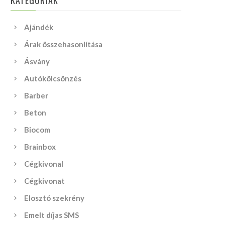
KATEGÓRIÁK
Ajándék
Árak összehasonlítása
Ásvány
Autókölcsönzés
Barber
Beton
Biocom
Brainbox
Cégkivonal
Cégkivonat
Elosztó szekrény
Emelt díjas SMS